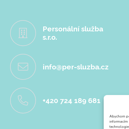
Personální služba
s.r.o.
info@per-sluzba.cz
+420 724 189 681
Abychom pos
informacím 
technologie