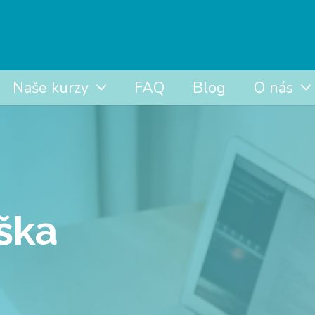
Naše kurzy
FAQ
Blog
O nás
ška