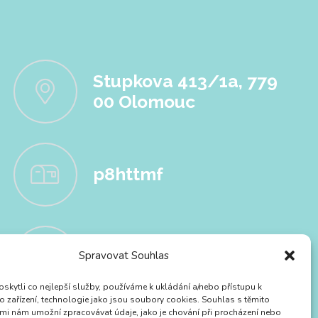
Stupkova 413/1a, 779
00 Olomouc
p8httmf
26830531
Spravovat Souhlas
kytli co nejlepší služby, používáme k ukládání a/nebo přístupu k
o zařízení, technologie jako jsou soubory cookies. Souhlas s těmito
mi nám umožní zpracovávat údaje, jako je chování při procházení nebo