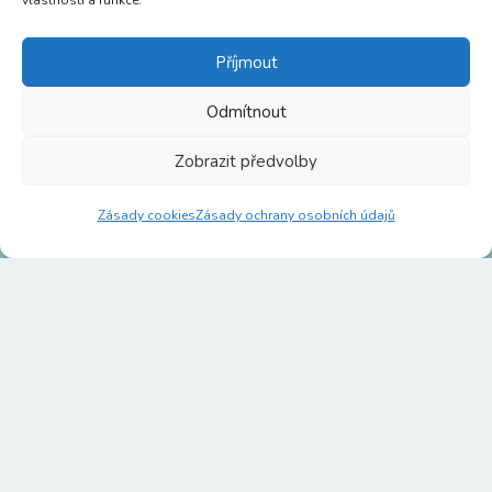
vlastnosti a funkce.
Stupkova 413/1a, 779 00
Příjmout
Olomouc
Odmítnout
Zobrazit předvolby
p8httmf
Zásady cookies
Zásady ochrany osobních údajů
26830531