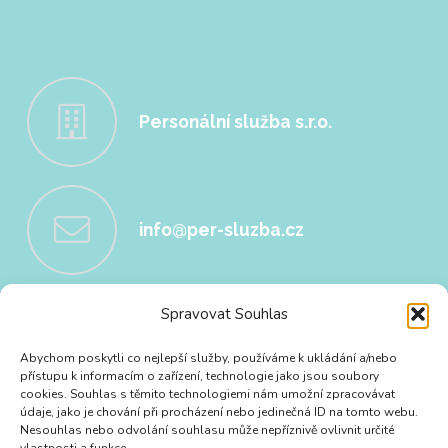
Personální služba s.r.o.
info@per-sluzba.cz
Spravovat Souhlas
+420 724 189 681
Abychom poskytli co nejlepší služby, používáme k ukládání a/nebo
přístupu k informacím o zařízení, technologie jako jsou soubory
cookies. Souhlas s těmito technologiemi nám umožní zpracovávat
údaje, jako je chování při procházení nebo jedinečná ID na tomto webu.
Nesouhlas nebo odvolání souhlasu může nepříznivě ovlivnit určité