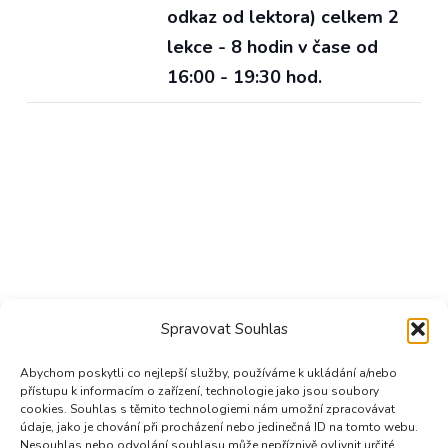
odkaz od lektora) celkem 2
lekce - 8 hodin v čase od
16:00 - 19:30 hod.
Spravovat Souhlas
Abychom poskytli co nejlepší služby, používáme k ukládání a/nebo
přístupu k informacím o zařízení, technologie jako jsou soubory
cookies. Souhlas s těmito technologiemi nám umožní zpracovávat
údaje, jako je chování při procházení nebo jedinečná ID na tomto webu.
Nesouhlas nebo odvolání souhlasu může nepříznivě ovlivnit určité