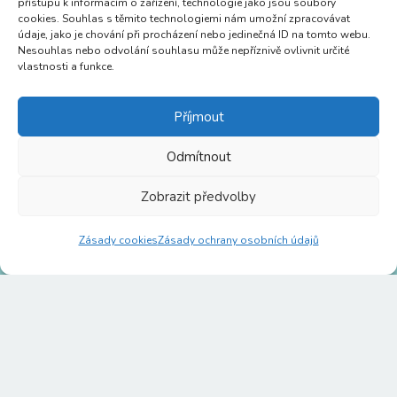
přístupu k informacím o zařízení, technologie jako jsou soubory
cookies. Souhlas s těmito technologiemi nám umožní zpracovávat
údaje, jako je chování při procházení nebo jedinečná ID na tomto webu.
Nesouhlas nebo odvolání souhlasu může nepříznivě ovlivnit určité
vlastnosti a funkce.
Příjmout
Odmítnout
Zobrazit předvolby
Zásady cookies
Zásady ochrany osobních údajů
Personální služba s.r.o.