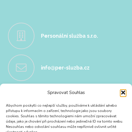
Personální služba s.r.o.
info@per-sluzba.cz
Spravovat Souhlas
+420 724 189 681
Abychom poskytli co nejlepší služby, používáme k ukládání a/nebo
přístupu k informacím o zařízení, technologie jako jsou soubory
cookies. Souhlas s těmito technologiemi nám umožní zpracovávat
údaje, jako je chování při procházení nebo jedinečná ID na tomto webu.
Nesouhlas nebo odvolání souhlasu může nepříznivě ovlivnit určité