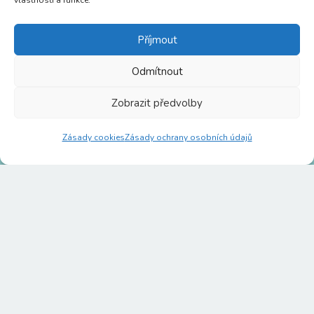
vlastnosti a funkce.
Stupkova 413/1a, 779 00
Příjmout
Olomouc
Odmítnout
Zobrazit předvolby
p8httmf
Zásady cookies
Zásady ochrany osobních údajů
26830531